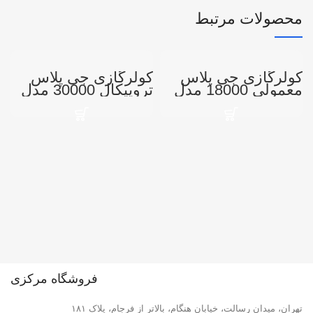
محصولات مرتبط
کولرگازی جی پلاس
کولرگازی جی پلاس
ک
معمولی 18000 مدل
تروپیکال 30000 مدل
GAC-HF30M3
GAS-HF18M1
1
فروشگاه مرکزی
تهران، میدان رسالت، خیابان هنگام، بالاتر از فرجام، پلاک ۱۸۱