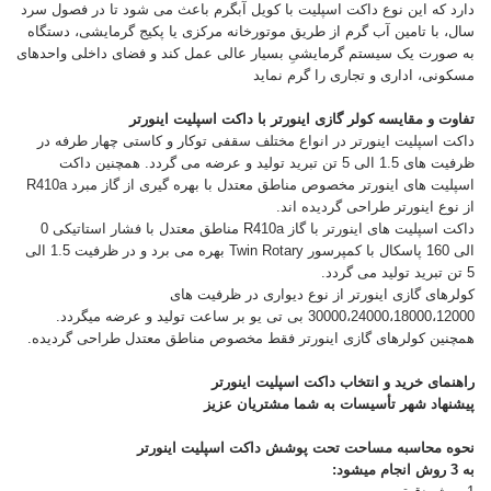
دارد که این نوع داکت اسپلیت با کویل آبگرم باعث می شود تا در فصول سرد
سال، با تامین آب گرم از طریق موتورخانه مرکزی یا پکیج گرمایشی، دستگاه
به صورت یک سیستم گرمایشیِ بسیار عالی عمل کند و فضای داخلی واحدهای
مسکونی، اداری و تجاری را گرم نماید
تفاوت و مقایسه کولر گازی اینورتر با داکت اسپلیت اینورتر
داکت اسپلیت اینورتر در انواع مختلف سقفی توکار و کاستی چهار طرفه در
ظرفیت های 1.5 الی 5 تن تبرید تولید و عرضه می گردد. همچنین داکت
اسپلیت های اینورتر مخصوص مناطق معتدل با بهره گیری از گاز مبرد R410a
از نوع اینورتر طراحی گردیده اند.
داکت اسپلیت های اینورتر با گاز R410a مناطق معتدل با فشار استاتیکی 0
الی 160 پاسکال با کمپرسور Twin Rotary بهره می برد و در ظرفیت 1.5 الی
5 تن تبرید تولید می گردد.
کولرهای گازی اینورتر از نوع دیواری در ظرفیت های
30000،24000،18000،12000 بی تی یو بر ساعت تولید و عرضه میگردد.
همچنین کولرهای گازی اینورتر فقط مخصوص مناطق معتدل طراحی گردیده.
راهنمای خرید و انتخاب داکت اسپلیت اینورتر
پیشنهاد شهر تأسیسات به شما مشتریان عزیز
نحوه محاسبه مساحت تحت پوشش داکت اسپلیت اینورتر
به 3 روش انجام میشود: