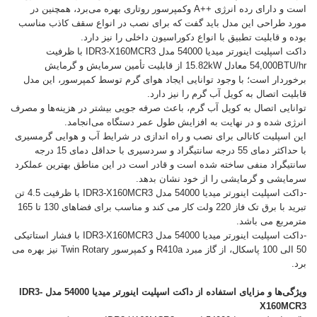
است و دارای رده انرژی ++A وکمپرسور روتاری بهره می‌برد، همچنین در
مورد طراحی این مدل باید گفت که برای نصب در انواع سقف کاذب مناسب
بوده و قابلیت تطبیق با انواع دکوراسیون داخلی را نیز دارد.
داکت اسپلیت اینورتر میدیا 54000 مدل IDR3-X160MCR3 با ظرفیت
54,000BTU/hr معادل 15.82kW از قابلیت تأمین سرمایش و گرمایش
برخوردار است؛ با وجود توانایی ایجاد هوای گرم توسط کمپرسور، این مدل
قابلیت اتصال به کویل آب گرم را نیز دارد.
توانایی اتصال به کویل آب گرم، باعث صرفه جویی بیشتر در هزینه‌ها و مصرف
انرژی شده و در نهایت به افزایش طول عمر دستگاه می‌انجامد.
این اسپلیت کانالی برای نصب و راه اندازی در شرایط آب و هوایی گرمسیری
با حداکثر دمای 55 درجه سانتیگراد و سردسیری با حداقل دمای 15 درجه
سانتیگراد منفی ساخته شده است و قادر است در این مناطق بهترین عملکرد
سرمایشی و گرمایشی را از خود نشان بدهد.
-داکت اسپلیت اینورتر میدیا 54000 مدل IDR3-X160MCR3 با ظرفیت 4.5 تن
تبرید با برق تک فاز 220 ولت کار می کند و مناسب برای فضاهای 130 تا 165
مترمربع می باشد.
-داکت اسپلیت اینورتر میدیا 54000 مدل IDR3-X160MCR3 با فشار استاتیکی
50 الی 100 پاسکال، از گاز مبرد R410a و کمپرسور Twin Rotary نیز بهره می
برد.
ویژگی‌ها و مزایای استفاده از داکت اسپلیت اینورتر میدیا 54000 مدل IDR3-
X160MCR3