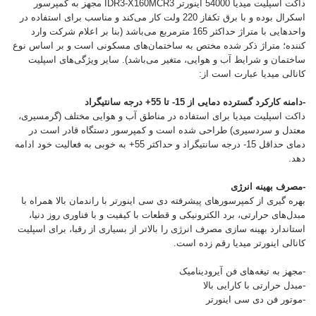
داکت اسپلیت میدیا 54000 اینورتر IDR3-X160MCR3 مجهز به کمپرسور
اسکرال بوده و با برق تکفاز 220 ولت کار می‌کند و مناسب برای استفاده در
واحدهایی با متراژ حداکثر 165 مترمربع می‌باشد (بنا بر اعلام شرکت وارد
کننده؛ متراژ ذکر شده مختص به ساختمان‌های مسکونی است و بر اساس نوع
ساختمان و شرایط آب و هوایی، متغیر می‌باشد). سایر ویژگی‌های اسپلیت
کانالی میدیا عبارت است از:
-دامنه کارکرد گسترده دمایی از 15- تا 55+ درجه سانتیگراد
داکت اسپلیت میدیا برای استفاده در مناطق آب و هوایی مختلف (گرمسیری،
معتدل و سردسیری) طراحی شده است و کمپرسور دستگاه قادر است در
دمای حداقل 15- درجه سانتیگراد و حداکثر 55+ به خوبی به فعالیت خود ادامه
دهد.
-مصرف بهینه انرژی
بهره گیری از کمپرسورهای پیشرفته دی سی اینورتر با راندمان بالا همراه با
مبدل‌های حرارتی، برد الکترونیکی و قطعات با کیفیت و با فناوری روز دنیا،
استاندارد بهینه سازی مصرف انرژی را بالاتر از بسیاری از رقبا، برای اسپلیت
کانالی اینورتر میدیا رقم زده است.
-مجهز به تیغه‌های فن آیرودینامیک
-مبدل حرارتی با کارایی بالا
-موتور فن دی سی اینورتر