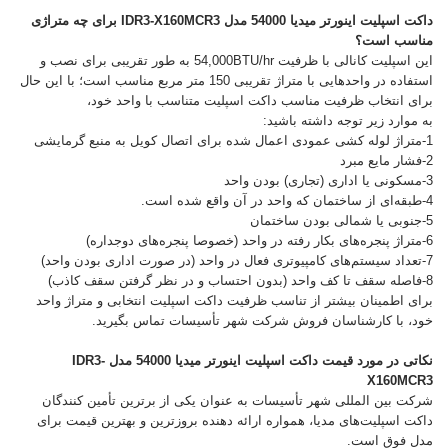
داکت اسپلیت اینورتر میدیا 54000 مدل IDR3-X160MCR3 برای چه متراژی
مناسب است؟
این اسپلیت کانالی با ظرفیت 54,000BTU/hr به طور تقریبی برای نصب و
استفاده در واحدهایی با متراژ تقریبی 150 متر مربع مناسب است؛ با این حال
برای انتخاب ظرفیت مناسب داکت اسپلیت متناسب با واحد خود،
به موارد زیر توجه داشته باشید:
1-متراژ لوله کشی عمودی اعمال شده برای اتصال کویل به منبع گرمایشی
2-فشار مایع مبرد
3-مسکونی یا اداری (تجاری) بودن واحد
4-طبقه‌ای از ساختمان که واحد در آن واقع شده است.
5-جنوبی یا شمالی بودن ساختمان
6-متراژ پنجره‌های بکار رفته در واحد (خصوصا پنجره‌های دوجداره)
7-تعداد سیستم‌های کامپیوتری فعال در واحد (در صورت اداری بودن واحد)
8-فاصله سقف تا کف واحد (بدون احتساب و در نظر گرفتن سقف کاذب)
برای اطمینان بیشتر از تناسب ظرفیت داکت اسپلیت انتخابی و متراژ واحد
خود، با کارشناسان فروش شرکت شهر تأسیسات تماس بگیرید.
نکاتی در مورد قیمت داکت اسپلیت اینورتر میدیا 54000 مدل IDR3-
X160MCR3
شرکت بین المللی شهر تأسیسات به عنوان یکی از برترین تأمین کنندگان
داکت اسپلیت‌های مدیا، همواره ارائه دهنده بروزترین و بهترین قیمت برای
مدل فوق است.