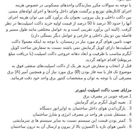
با توجه به سوالات مکرر سازندگان واحدهای مسکونی در خصوص هزینه
اجرای کانال‌های توزیع و برگشت هوای داخل واحدها و اجرای لوله‌های مسی
بین داکت داخلی و پنل بیرونی، بعنوان یک برآورد کلی می توان هزینه اجرای
آنها را حدود 30 درصد تا 50 درصد از قیمت اولیه خرید داکت اسپلیت‌ها در نظر
گرفت. (البته این برآورد تقریبی است و به عوامل مختلفی مانند طول مسیر و
فاصله بین دو پنل داخلی و خارجی و عوامل دیگر بستگی دارد)
جهت تامین هوای گرم مورد نیاز در زمستان، با توجه به اینکه معمولا داکت
اسپلیت‌ها دارای کویل گرمایش نمی باشند نسبت به سفارش ساخت کویل
آبگرم مناسب با ظرفیت و ابعاد دهانه خروجی داکت اسپلیت (با دریافت مبلغ
مربوطه) اقدام خواهد گردید.
قبل از انتخاب و سفارش خرید هر یک از داکت اسپلیت‌های سقفی فوق به
موضوع تک فاز یا سه فاز بودن (Ø) برق مورد نیاز آن و همچنین آمپر (A) برق
مصرفی آن با توجه به توان و مشخصات کنتور برق واحد خود دقت فرمائید.
مزایای نصب داکت اسپلیت اینورتر
1.صرفه جویی در مصرف برق
2 . تعبیه کویل آبگرم برای گرمایش
3 . بازگرداندن هوای داخل ساختمان به اواپراتور دستگاه
4 . مستقل شدن هر واحد در مصرف انرژی و شارژ ساختمان
5 . کمتر بودن قیمت این سیستم نسبت به سایر سیستم ها ی سرمایشی
6 . تامین هوای تازه با اکسیژن بالا از بیرون و ارسال آن به درون ساختمان