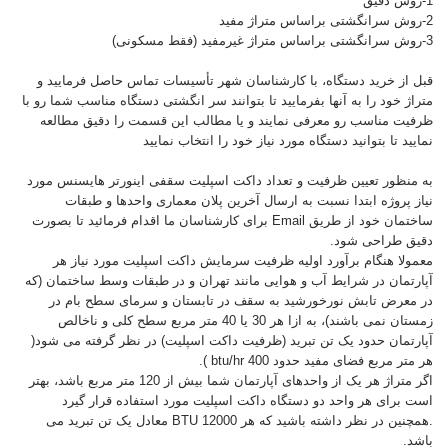
1-روش دقیق
2-روش سرانگشتی براساس متراژ مفید
3-روش سرانگشتی براساس متراژ غیرمفید (فقط مسکونی)
قبل از خرید دستگاه، با کارشناسان شهر تأسیسات تماس حاصل فرمایید و
متراژ خود را به آنها بفرمایید تا بتوانند سر انگشتی دستگاه مناسب شما رو با
ظرفیت مناسب رو معرفی نمایند و یا مطالب این قسمت را دقیق مطالعه
نمایید تا بتوانید دستگاه مورد نیاز خود را انتخاب نمایید
به منظور تعیین ظرفیت و تعداد داکت اسپلیت سقفی اینورتر هایسنس مورد
نیاز پروژه ابتدا نسبت به ارسال آخرین پلان معماری واحدها و طبقات
ساختمان خود از طریق Email برای کارشناسان ما اقدام فرمائید تا بصورت
دقیق طراحی شود.
معمولا هنگام برآورد اولیه ظرفیت سرمایش داکت اسپلیت مورد نیاز هر
آپارتمان در شرایط آب و هوایی مانند تهران و در طبقات وسط ساختمان (که
در معرض تابش نورخورشید به سقف در تابستان و سرمای سطح بام در
زمستان نمی باشند)، به ازا هر 30 یا 40 متر مربع سطح کلی و ناخالص
آپارتمان حدود یک تن تبرید (ظرفیت داکت اسپلیت) در نظر گرفته می شود(
هر متر مربع فضای مفید حدود 400 btu/hr ).
اگر متراژ هر یک از واحدهای آپارتمان شما بیش از 120 متر مربع باشد، بهتر
است برای هر واحد دو دستگاه داکت اسپلیت مورد استفاده قرار گیرد
.همچنین در نظر داشته باشید که هر BTU 12000 معادل یک تن تبرید می
باشد.