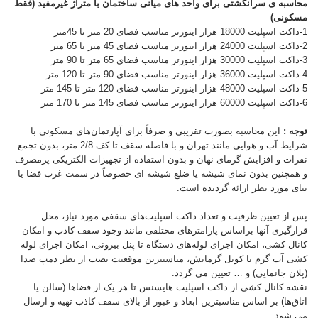
محاسبه ی سرانگشتی برای واحد های میانی ساختمان با متراژ غیرمفید (فقط
مسکونی)
1-داکت اسپلیت 18000 هزار اینورتر مناسب فضای 20 متر تا 45متر
2-داکت اسپلیت 24000 هزار اینورتر مناسب فضای 45 متر تا 65 متر
3-داکت اسپلیت 30000 هزار اینورتر مناسب فضای 65 متر تا 90 متر
4-داکت اسپلیت 36000 هزار اینورتر مناسب فضای 90 متر تا 120 متر
5-داکت اسپلیت 48000 هزار اینورتر مناسب فضای 120 متر تا 145 متر
6-داکت اسپلیت 60000 هزار اینورتر مناسب فضای 145 متر تا 170 متر
توجه :
این محاسبه بصورت تقریبی و صرفاً برای آپارتمان‌های مسکونی با
شرایط آب و هوایی مانند تهران و با فاصله سقف تا کف 2/8 متر، بدون تجمع
نفرات و افزایش گرمای نهان و بدون استفاده از تجهیزات الکتریکی پرمصرف
و همچنین بدون نمای شیشه یا ضلع شیشه ای خصوصاً در سمت غرب فضا یا
بنای مورد نظر ارائه گردیده است.
پس از تعیین ظرفیت و تعداد داکت اسپلیت‌های سقفی مورد نیاز، محل
قرارگیری آنها براساس پارامترهای مختلفی مانند وجود سقف کاذب و امکان
کانال کشی، امکان اجرای لوله‌های دستگاه تا پنل بیرونی، امکان اجرای لوله
کشی آب گرم تا کویل گرمایش، مناسبترین موقعیت نصب از نظر دمپ صدا
(پلان جانمایی) و … تعیین می گردد.
نقشه کانال کشی از داکت اسپلیت هایسنس تا هر یک از فضاها (سالن یا
اتاق‌ها) بر اساس مناسبترین ابعاد و عبور از بالای سقف کاذب تهیه و ارسال
می شود.