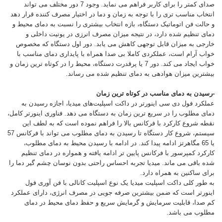
صدای کمتر را برای کاربر فراهم می نماید. وجود 7 دور مختلف می تواند
انتخاب مناسب تری را با توجه به زمان و دما در اختیار مصرف کننده قرار دهد
و حالت فن اتوماتیک دستگاه، بازه انتخاب بیشتری را نسبت به دمای محیط و
دمای تنظیم شده دارد، در نتیجه میزان مصرف انرزی در یونیت داخلی و
خارجی به میزان قابل توجهی کاهش می یابد. دور اول دستگاه که مخصوص
خواب آرام است، عملکردی کاملا بی صدا همراه با پایداری دمای مناسب با
خواب ایجاد می کند. دور 7 یا پرقدرت دستگاه، محیط را در کوتاه ترین زمان و
بیشترین میزان هوادهی به دمای تنظیم شده می رساند.
-رسیدن به دمای مناسب در کوتاه ترین زمان
عملکرد فول دی سی اینورتر در داکت اسپلیت‌های میدیا، اجازه رسیدن به
دمای مطلوب را در سریع ترین زمان به دستگاه می دهد. فناوری اینورتر کامل،
نقطه شروع کارکرد با فرکانس بالا را فراهم نموده است که به لطف این
سیستم، شروع کار دستگاه تا رسیدن به دمای مطلوب می تواند با فرکانس 57
یا 65 مگاهرتز ادامه پیدا کند. در ادامه با رسیدن محیط به دمای مطلوب،
کارکرد کمپرسور با فرکانس پایین تر ادامه یافته و همواره در دمای تنظیم
شده باقی می ماند. میدیا تجربه احساس راحتی بدون نوسان چشم گیر دما را
برای ساکنین به همراه دارد.
به طور کلی داکت اسپلیت میدیا یک نوع اسپلیت کانالی با فن آوری فول
اینورتر است که ضمن بیشترین صرفه جویی در مصرف انرژی، دارای عملکرد
کم صدا، قابلیت سرمایش و گرمایش سریع و حفظ دمای محیط در دمای
مطلوب می باشد.