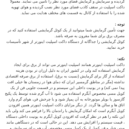
گردیده و سرمایش و گرمایش فضای مورد نظر را تامین می نمایند. معمولا
داکت اسپلیت در سقف کاذب فضای مورد نظر نصب گردیده و هوای تهویه
شده را با استفاده از کانال به قسمت های مختلف هدایت می نماید.
توجه :
جهت تأمین گرمایش شما میتوانید از یک کوئل گرمایشی استفاده کنید که در
مصرف برق برای شما مقرون به صرفه باشد.
کوئل گرمایشی را جداگانه از دستگاه داکت اسپلیت اینورتر از شهر تأسیسات
خرید نمایید.
نکته:
داکت اسپلیت اینورتر همانند اسپلیت اینورتر می تواند از برق برای ایجاد
گرمایش استفاده کند ولی در کشور ایران به دلیل ارزان تر بودن هزینه
استفاده از گاز برای گرمایش (نسبت به برق)، استفاده از برق صرفه اقتصادی
نداشته (مگر در مناطق گرمسیر ایران که دمای هوا در زمستان ها خیلی افت
پیدا نمی کند) و در یونیت داخلی این سیستم و در قسمت جلویی فن از یک
کویل مسی مخصوص آبگرم استفاده می شود تا آب گرم شده توسط یک پکیج
گازسوز یا بویلر موتورخانه به آن پمپاژ شود و با چرخش فن، هوای گرم وارد
اتاق ها و سالن ها گردد. از دیگر مزایای داکت اسپلیت اینورتر همین افزودن
کویل آبگرم است که امکان گرمایش با راندمان بالا را فراهم می کند ولی باید
این نکته را هم در نظر گرفت که افزودن کویل آبگرم به یونیت داخلی دستگاه
، قیمت سیستم را افزایش می دهد. این در حالی است که در دستگاهی مانند
مینی چیلر و فن کویل از یک کویل مسی مخصوص آب هم برای سرمایش و