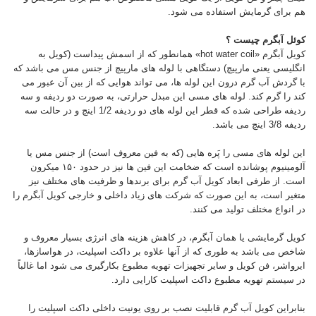
هم برای گرمایش استفاده می شود.
کوئل آبگرم چیست ؟
کویل آبگرم «hot water coil» همانطور که از اسمش پیداست (کویل به
انگلیسی یعنی مارپیچ) دستگاهی با لوله های مارپیچ از جنس مس می باشد که
با گردش آب گرم درون این لوله ها، می تواند هوایی که از بین آن عبور می
کند را گرم کند. لوله های مسی این مبدل حرارتی، به صورت دو ردیفه و سه
ردیفه طراحی شده که قطر این لوله ‌های دو ردیفه 1/2 اینچ و در حالت سه
ردیفه 3/8 اینچ می باشد.
این لوله‌ های مسی را پَره هایی (که به فین‌ معروف است) از جنس مس یا
آلومینیوم پوشانده است که ضخامت این فین ‌ها نیز در حدود ۱۵۰ میکرون
است. از طرفی ابعاد کویل آب گرم برای برندها و ظرفیت های مختلف نیز
متغیر است، به این صورت که شرکت های زیاد داخلی و خارجی کویل آبگرم را
در انواع مختلف تولید می کنند.
کویل گرمایشی یا همان آبگرم، در کاهش هزینه ‌های انرژی بسیار معروف و
شاخص می باشد به طوری که از آنها علاوه بر داکت اسپلیت، در هواسازها،
ایرواشر، فن کویل و سایر تجهیزات تهویه مطبوع بکارگیری می شود اما غالباً
در سیستم تهویه مطبوع داکت اسپلیت کارایی دارد.
بنابراین کویل آب گرم قابلیت نصب بر روی یونیت داخلی داکت اسپلیت را