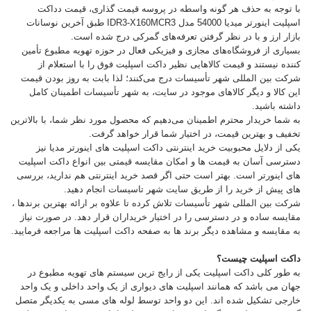
با توجه به حذف هر گونه واسطه در پروسه قیمت گذاری، قیمت دداکت
اسپلیت اینورتر میدیا 54000 مدل IDR3-X160MCR3 طبق آخرین نوسانات
بازار ارز و با در نظر گرفتن تعرفه‌های گمرکی درج شده است.
بسیاری از فروشگاه‌های مجازی و فیزیکی فعال در حوزه تهویه مطبوع تأمین
کننده نیستند و قیمت کالاهایی نظیر داکت اسپلیت فوق را با استعلام از
شرکت بین المللی شهر تأسیسات درج می‌کنند؛ لذا بابت به روز بودن قیمت
این کالا و دیگر کالاهای موجود در سایت، به شهر تأسیسات اطمینان کامل
داشته باشید.
به شما خریدار محترم اطمینان می‌دهیم که محصول مورد نظر شما، با بالاترین
تخفیف و بهترین قیمت، در اختیار شما قرار خواهد گرفت.
یکی از دلایل محبوبیت خرید اینترنتی داکت اسپلیت های اینورتر مدیا نیز
دسترسی آسان به قیمت ها و امکان مقایسه قیمتی بین انواع داکت اسپلیت
های اینورتر است. بهتر است حتی اگر قصد خرید اینترنتی هم ندارید، بررسی
های پیش از خرید را از طریق سایت شهر تاسیسات انجام دهید.
شرکت بین المللی شهر تأسیسات تلاش کرده تا علاوه بر ارائه بهترین برندها ،
مقایسه ساده و در دسترسی را در اختیار خریداران قرار دهد. در صورت نیاز
به مقایسه و مشاهده دیگر برند ها به صفحه داکت اسپلیت ها مراجعه فرمایید.
داکت اسپلیت چیست؟
به طور کلی داکت اسپلیت یکی از رایج ترین سیستم های تهویه مطبوع در
جهان می باشد که همانند اسپلیت های دیواری از یک واحد داخلی و یک واحد
خارجی تشکیل شده اند. این دو واحد توسط لوله های مسی به یکدیگر متصل