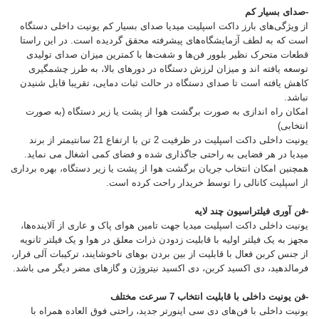
-صدای بسیار کم
از ویژگی‌های بارز داکت اسپلیت میدیا صدای بسیار کم یونیت داخلی دستگاه
است که به لطف آزمایشگاه‌های پیشرفته محقق گردیده است. در این راستا
قطعات متحرک نظیر بلوور فن‌ها و شفت‌ها با کمترین میزان صدای تولیدی
توسعه یافته اند و میزان لرزش دستگاه در دورهای بالا، به طرز چشمگیری
کاهش یافته است تا صدای دستگاه در حالت ثبات دمایی، تقریبا قابل شنیدن
نباشد.
امکان راه اندازی به صورت برگشت هوا از پشت یا زیر دستگاه (به صورت
انتخابی)
یونیت داخلی داکت اسپلیت در ظرفیت 2 تن با ارتفاع 21 سانتیمتر از برند
میدیا در هر فضایی به راحتی جاگذاری شده و فضای کمی اشغال می نماید.
همچنین امکان انتخاب جریان برگشت هوا از پشت یا زیر دستگاه، بهره برداری
از اسپلیت کانالی را توسط خریدار راحت کرده است.
-فن آوری فیلتراسیون چند لایه
یونیت داخلی داکت اسپلیت میدیا جهت تامین هوای پاک و عاری از آلاینده‌ها،
مجهز به یک فیلتر اولیه با قابلیت زدودن ذرات معلق در هوا و یک فیلتر ثانویه
از جنس کربن فعال با قابلیت از بین بردن بوهای ناخوشایند، ترکیبات آلی فرار،
فرمالدهید، دی اکسید کربن، دی اکسید نیتروژن و گازهای مضر دیگر می باشد.
-فن یونیت داخلی با قابلیت انتخاب 7 سرعت مختلف
یونیت داخلی با فن‌های دی سی اینورتر جدید، راحتی فوق العاده همراه با