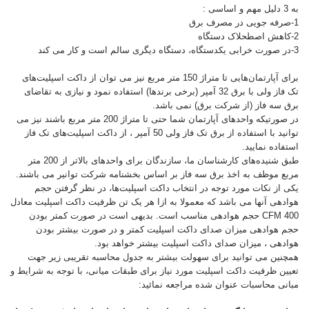
به 3 دلیل مهم و اساسی :
1-صرفه جویی در مصرف برق
2-کاهش اصطحلاک دستگاه
3-در صورت خرابی یکدستگاه، دستگاه دیگری سالم است و کار می کند
برای آپارتمان‌هایی تا متراژ 150 متر مربع نیز می توان از داکت اسپلیت‌های
تک فاز ولی با برق 32 آمپر (برخی برندها) استفاده نمود و نیازی به تقاضای
برق سه فاز (از شرکت برق) نمی باشد.
در صورتیکه واحدهای آپارتمان شما حتی تا متراژ 200 متر مربع باشند نیز می
توانید با استفاده از برق تک فاز ولی 50 آمپر ، از داکت اسپلیت‌های تک فاز
استفاده نمایید.
طبق شنیده‌های کارشناسان ما، سازندگان برای واحدهای بالاتر از 200 متر
مربع موظف به اخذ برق سه فاز بر اساس بخشنامه شرکت توانیر می باشند.
یکی از نکات مورد توجه در انتخاب داکت اسپلیت‌ها، در نظر گرفتن حجم
هوادهی آنها می باشد که معمولا به ازا هر یک تن ظرفیت داکت اسپلیت معادل
CFM 400 حجم هوادهی مناسب است. بدیهی است در صورت کمتر بودن
حجم هوادهی میزان صدای داکت اسپلیت کمتر و در صورت بیشتر بودن
هوادهی ، میزان صدای داکت اسپلیت بیشتر خواهد بود.
همچنین می توانید برای سهولت بیشتر به جدول محاسبه تقریبی زیر جهت
تعیین ظرفیت داکت اسپلیت مورد نیاز برای طبقات میانی، با توجه به شرایط و
مبانی محاسبات عنوان شده مراجعه نمائید: